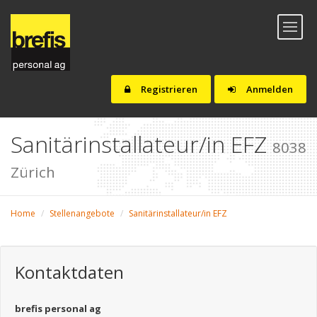
Toggl
naviga
Registrieren
Anmelden
Sanitärinstallateur/in EFZ
8038
Zürich
Home
Stellenangebote
Sanitärinstallateur/in EFZ
Kontaktdaten
brefis personal ag