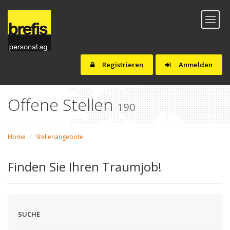
Toggl
naviga
Registrieren
Anmelden
Offene Stellen
190
Home
Stellenangebote
Finden Sie Ihren Traumjob!
SUCHE