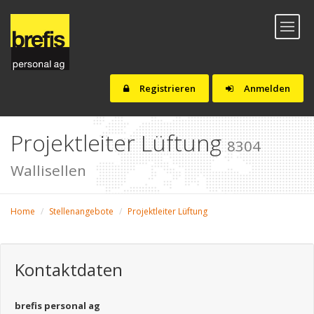
Toggl
naviga
Registrieren
Anmelden
Projektleiter Lüftung
8304
Wallisellen
Home
Stellenangebote
Projektleiter Lüftung
Kontaktdaten
brefis personal ag